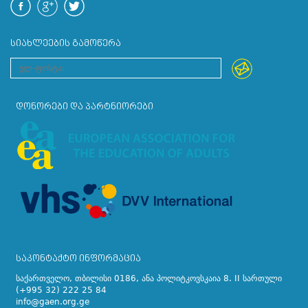
ᲡᲘᲐᲮᲚᲔᲔᲑᲘᲡ ᲒᲐᲛᲝᲬᲔᲠᲐ
ᲓᲝᲜᲝᲠᲔᲑᲘ ᲓᲐ ᲞᲐᲠᲢᲜᲘᲝᲠᲔᲑᲘ
ᲡᲐᲙᲝᲜᲢᲐᲥᲢᲝ ᲘᲜᲤᲝᲠᲛᲐᲪᲘᲐ
საქართველო, თბილისი 0186, ანა პოლიტკოვსკაია 8. II სართული
(+995 32) 222 25 84
info@gaen.org.ge