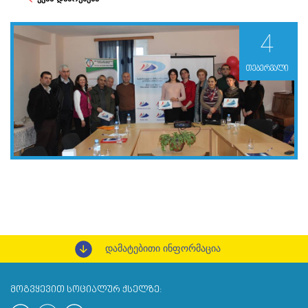
4
თებერვალი
დამატებითი ინფორმაცია
ᲛᲝᲒᲕᲧᲔᲕᲘᲗ ᲡᲝᲪᲘᲐᲚᲣᲠ ᲥᲡᲔᲚᲖᲔ: