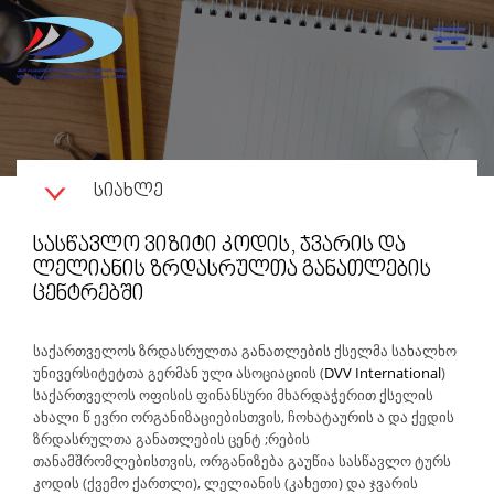
ᲡᲘᲐᲮᲚᲔ
ᲡᲐᲡᲬᲐᲕᲚᲝ ᲕᲘᲖᲘᲢᲘ ᲙᲝᲓᲘᲡ, ᲯᲕᲐᲠᲘᲡ ᲓᲐ
ᲚᲔᲚᲘᲐᲜᲘᲡ ᲖᲠᲓᲐᲡᲠᲣᲚᲗᲐ ᲒᲐᲜᲐᲗᲚᲔᲑᲘᲡ
ᲪᲔᲜᲢᲠᲔᲑᲨᲘ
საქართველოს ზრდასრულთა განათლების ქსელმა სახალხო
უნივერსიტეტთა გერმან ული ასოციაციის (
DVV International
)
საქართველოს ოფისის ფინანსური მხარდაჭერით ქსელის
ახალი წ ევრი ორგანიზაციებისთვის, ჩოხატაურის ა და ქედის
ზრდასრულთა განათლების ცენტ ;რების
თანამშრომლებისთვის, ორგანიზება გაუწია სასწავლო ტურს
კოდის (ქვემო ქართლი), ლელიანის (კახეთი) და ჯვარის