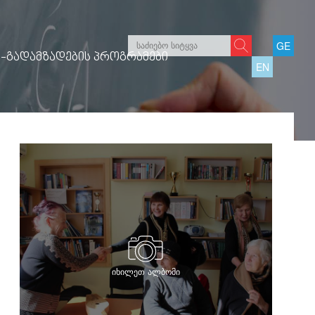
GE
-ᲒᲐᲓᲐᲛᲖᲐᲓᲔᲑᲘᲡ ᲞᲠᲝᲒᲠᲐᲛᲔᲑᲘ
EN
იხილეთ ალბომი