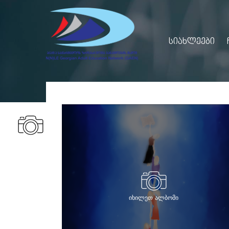
ᲡᲘᲐᲮᲚᲔᲔᲑᲘ
იხილეთ ალბომი