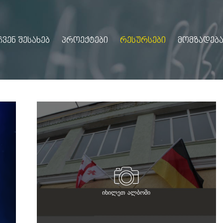
ᲩᲕᲔᲜ ᲨᲔᲡᲐᲮᲔᲑ
ᲞᲠᲝᲔᲥᲢᲔᲑᲘ
ᲠᲔᲡᲣᲠᲡᲔᲑᲘ
ᲛᲝᲛᲖᲐᲓᲔᲑᲐ
იხილეთ ალბომი