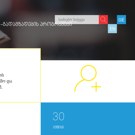
GE
-ᲒᲐᲓᲐᲛᲖᲐᲓᲔᲑᲘᲡ ᲞᲠᲝᲒᲠᲐᲛᲔᲑᲘ
EN
ის
ემო და
შ.
30
ივნისი