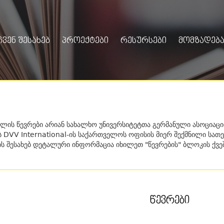
ᲩᲕᲔᲜ ᲨᲔᲡᲐᲮᲔᲑ
ᲞᲠᲝᲔᲥᲢᲔᲑᲘ
ᲠᲔᲡᲣᲠᲡᲔᲑᲘ
ᲛᲝᲛᲖᲐᲓᲔᲑᲐ
ის წევრები არიან სახალხო უნივერსიტეტთა გერმანული ასოციაცი
DVV International-ის საქართველოს ოფისის მიერ შექმნილი სათ
ს შესახებ დეტალური ინფორმაცია იხილეთ "წევრების" ბლოკის ქვე
ᲬᲔᲕᲠᲔᲑᲘ