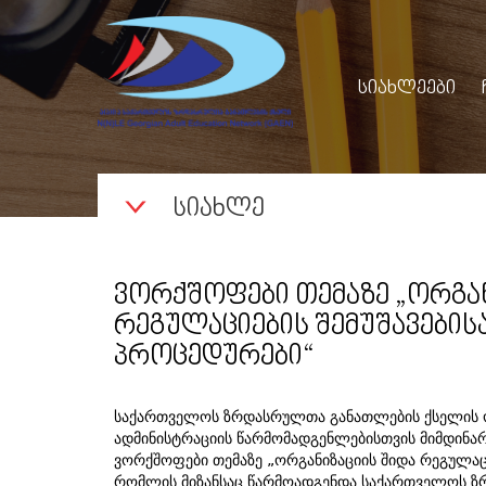
ᲡᲘᲐᲮᲚᲔᲔᲑᲘ
ᲡᲘᲐᲮᲚᲔ
ᲕᲝᲠᲥᲨᲝᲤᲔᲑᲘ ᲗᲔᲛᲐᲖᲔ „ᲝᲠᲒᲐᲜ
ᲠᲔᲒᲣᲚᲐᲪᲘᲔᲑᲘᲡ ᲨᲔᲛᲣᲨᲐᲕᲔᲑᲘᲡ
ᲞᲠᲝᲪᲔᲓᲣᲠᲔᲑᲘ“
საქართველოს ზრდასრულთა განათლების ქსელის ო
ადმინისტრაციის წარმომადგენლებისთვის მიმდინარე
ვორქშოფები თემაზე „ორგანიზაციის შიდა რეგულაცი
რომლის მიზანსაც წარმოადგენდა საქართველოს ზ