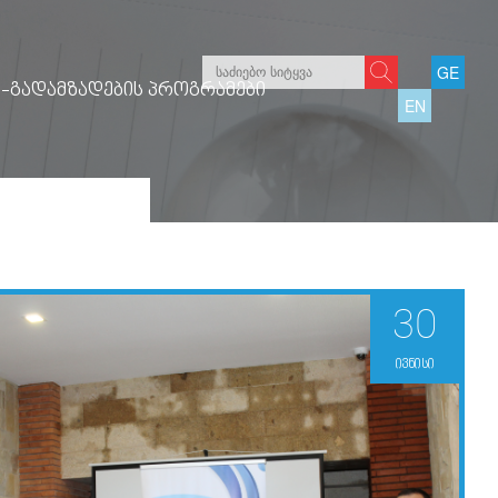
GE
-ᲒᲐᲓᲐᲛᲖᲐᲓᲔᲑᲘᲡ ᲞᲠᲝᲒᲠᲐᲛᲔᲑᲘ
EN
30
ივნისი