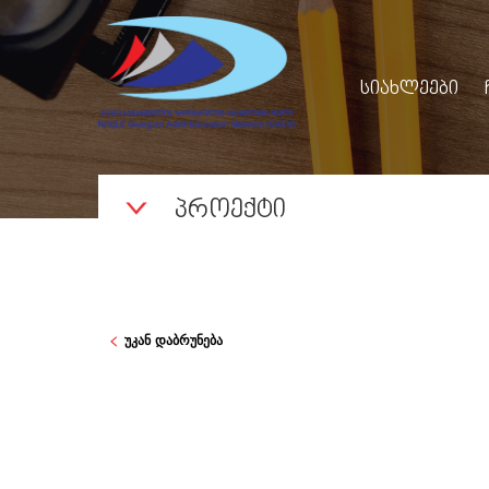
ᲡᲘᲐᲮᲚᲔᲔᲑᲘ
ᲞᲠᲝᲔᲥᲢᲘ
უკან დაბრუნება