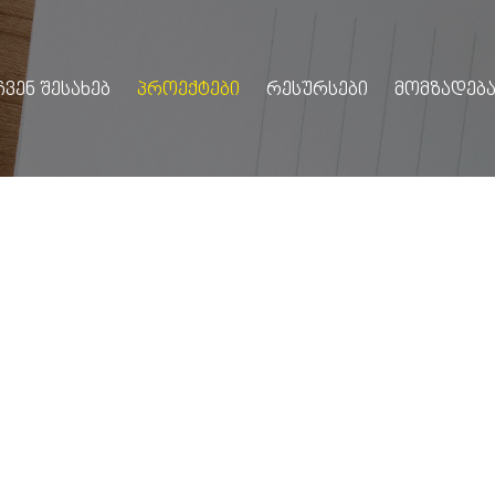
ᲩᲕᲔᲜ ᲨᲔᲡᲐᲮᲔᲑ
ᲞᲠᲝᲔᲥᲢᲔᲑᲘ
ᲠᲔᲡᲣᲠᲡᲔᲑᲘ
ᲛᲝᲛᲖᲐᲓᲔᲑᲐ