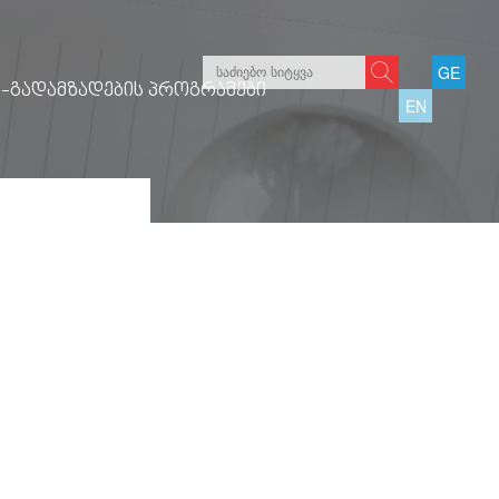
GE
-ᲒᲐᲓᲐᲛᲖᲐᲓᲔᲑᲘᲡ ᲞᲠᲝᲒᲠᲐᲛᲔᲑᲘ
EN