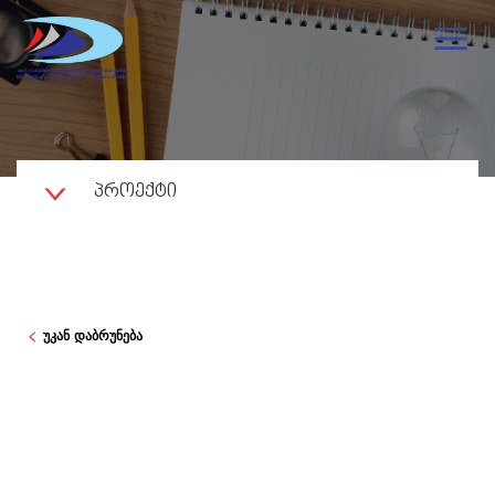
ᲞᲠᲝᲔᲥᲢᲘ
უკან დაბრუნება