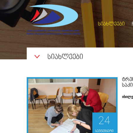
ᲡᲘᲐᲮᲚᲔᲔᲑᲘ
ᲡᲘᲐᲮᲚᲔᲔᲑᲘ
ᲢᲠᲔ
ᲡᲐᲙ
იხილ
24
სექტემბერი