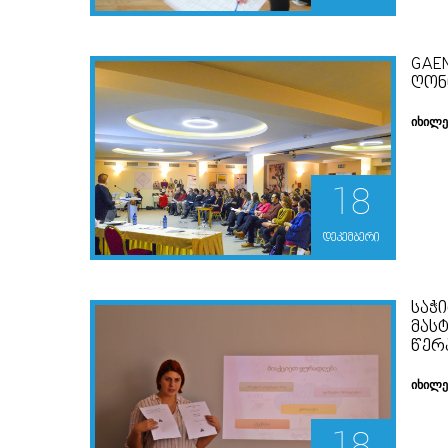
GAEN
ᲦᲝᲜ
იხილ
18
დეკემბერი
ᲡᲐᲭ
ᲛᲐᲡ
ᲬᲔᲠ
იხილ
18