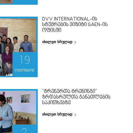
DVV INTERNATIONAL-ᲘᲡ
ᲡᲢᲣᲛᲠᲔᲑᲘᲡ ᲕᲘᲖᲘᲢᲘ GAEN-ᲘᲡ
ᲝᲤᲘᲡᲨᲘ
იხილეთ სრულად
19
ოქტომბერი
"ᲢᲠᲔᲜᲔᲠᲗᲐ ᲢᲠᲔᲜᲘᲜᲒᲘ"
ᲖᲠᲓᲐᲡᲠᲣᲚᲗᲐ ᲒᲐᲜᲐᲗᲚᲔᲑᲘᲡ
ᲡᲐᲙᲘᲗᲮᲔᲑᲖᲔ
იხილეთ სრულად
2