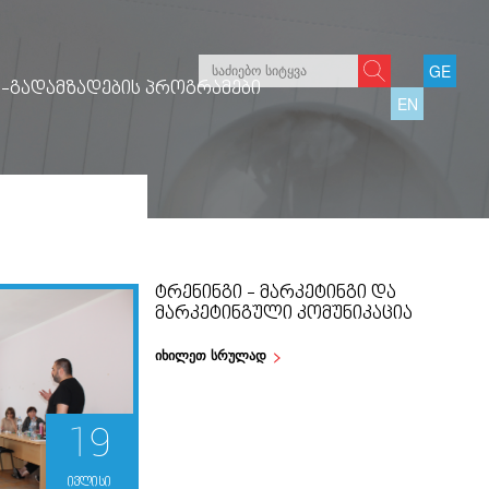
GE
-ᲒᲐᲓᲐᲛᲖᲐᲓᲔᲑᲘᲡ ᲞᲠᲝᲒᲠᲐᲛᲔᲑᲘ
EN
ᲢᲠᲔᲜᲘᲜᲒᲘ - ᲛᲐᲠᲙᲔᲢᲘᲜᲒᲘ ᲓᲐ
ᲛᲐᲠᲙᲔᲢᲘᲜᲒᲣᲚᲘ ᲙᲝᲛᲣᲜᲘᲙᲐᲪᲘᲐ
იხილეთ სრულად
19
ივლისი