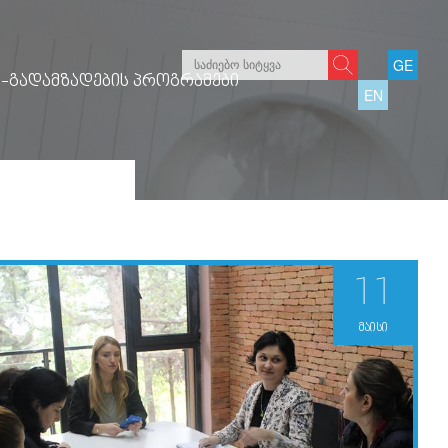
GE
-ᲒᲐᲓᲐᲛᲖᲐᲓᲔᲑᲘᲡ ᲞᲠᲝᲒᲠᲐᲛᲔᲑᲘ
EN
11
მაისი