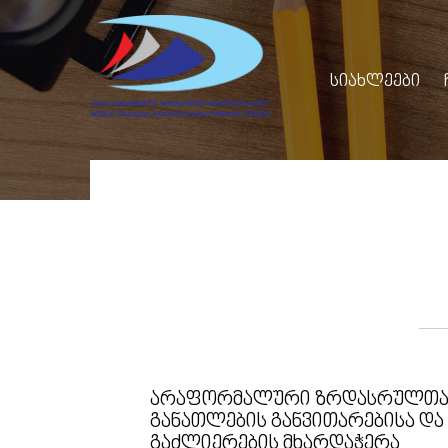
ᲡᲘᲐᲮᲚᲔᲔᲑᲘ
ᲐᲠᲐᲤᲝᲠᲛᲐᲚᲣᲠᲘ ᲖᲠᲓᲐᲡᲠᲣᲚᲗ
ᲒᲐᲜᲐᲗᲚᲔᲑᲘᲡ ᲒᲐᲜᲕᲘᲗᲐᲠᲔᲑᲘᲡᲐ ᲓᲐ
ᲒᲐᲫᲚᲘᲔᲠᲔᲑᲘᲡ ᲛᲮᲐᲠᲓᲐᲭᲔᲠᲐ