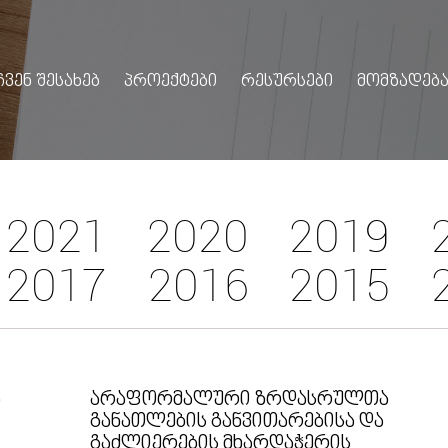
ᲩᲕᲔᲜ ᲨᲔᲡᲐᲮᲔᲑ
ᲞᲠᲝᲔᲥᲢᲔᲑᲘ
ᲠᲔᲡᲣᲠᲡᲔᲑᲘ
ᲛᲝᲛᲖᲐᲓᲔᲑᲐ
2021
2020
2019
2017
2016
2015
Ა
ᲐᲠᲐᲤᲝᲠᲛᲐᲚᲣᲠᲘ ᲖᲠᲓᲐᲡᲠᲣᲚᲗᲐ
ᲒᲐᲜᲐᲗᲚᲔᲑᲘᲡ ᲒᲐᲜᲕᲘᲗᲐᲠᲔᲑᲘᲡᲐ ᲓᲐ
ᲒᲐᲫᲚᲘᲔᲠᲔᲑᲘᲡ ᲛᲮᲐᲠᲓᲐᲭᲔᲠᲘᲡ