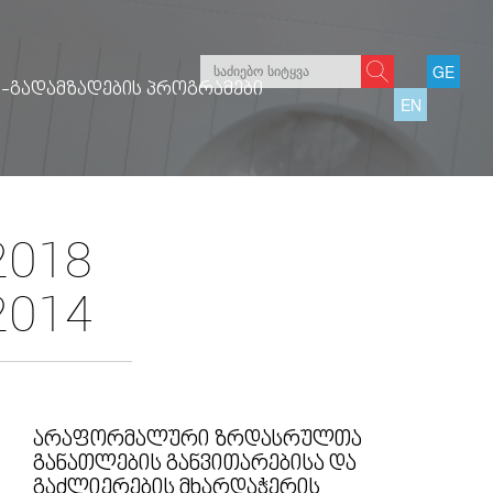
GE
-ᲒᲐᲓᲐᲛᲖᲐᲓᲔᲑᲘᲡ ᲞᲠᲝᲒᲠᲐᲛᲔᲑᲘ
EN
2018
2014
ᲐᲠᲐᲤᲝᲠᲛᲐᲚᲣᲠᲘ ᲖᲠᲓᲐᲡᲠᲣᲚᲗᲐ
ᲒᲐᲜᲐᲗᲚᲔᲑᲘᲡ ᲒᲐᲜᲕᲘᲗᲐᲠᲔᲑᲘᲡᲐ ᲓᲐ
ᲒᲐᲫᲚᲘᲔᲠᲔᲑᲘᲡ ᲛᲮᲐᲠᲓᲐᲭᲔᲠᲘᲡ