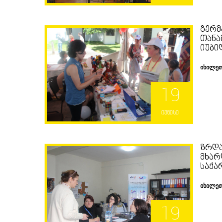
ᲒᲔᲠᲛ
ᲗᲐᲜᲐ
ᲘᲣᲑᲘ
იხილე
19
ივნისი
ᲖᲠᲓᲐ
ᲛᲮᲐᲠ
ᲡᲐᲥᲐ
იხილე
19