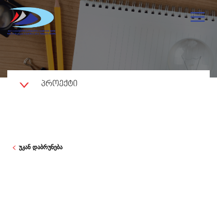
ᲞᲠᲝᲔᲥᲢᲘ
უკან დაბრუნება